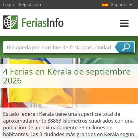
Login
Registrado
Español
Navega
toggle
Nombres de ferias
Países
Ciudades
Sectores de ferias
4 Ferias en Kerala de septiembre
Sectores de proveedor de servicios
2026
Estado federal: Kerala tiene una superficie total de
aproximadamente 38863 kilómetros cuadrados con una
población de aproximadamente 33 millones de
habitantes. Las 3 ciudades màs grandes en Kerala según