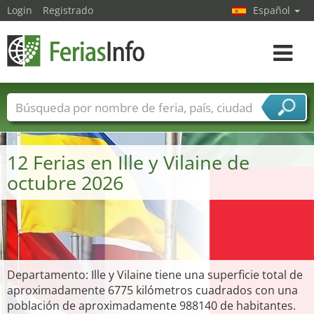
Login
Registrado
Español
Navega
toggle
Nombres de ferias
Países
Ciudades
Sectores de ferias
12 Ferias en Ille y Vilaine de
Sectores de proveedor de servicios
octubre 2026
Departamento: Ille y Vilaine tiene una superficie total de
aproximadamente 6775 kilómetros cuadrados con una
población de aproximadamente 988140 de habitantes.