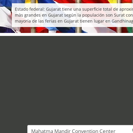
Estado federal: Gujarat tiene una superficie total de ap
màs grandes en Gujarat según la populación son Surat c
mayoría de las ferias en Gujarat tienen lugar en Gandhinag