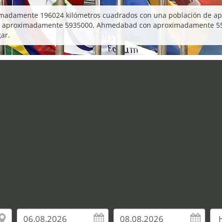
roximadamente 196024 kilómetros cuadrados con una población de a
on aproximadamente 5935000, Ahmedabad con aproximadamente 55
ar.