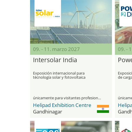
09. - 11. marzo 2027
09. - 
Intersolar India
Powe
Exposición internacional para
Exposici
técnología solar y fotovoltaica
de carga
únicamente para visitantes profesionales
Helipad Exhibition Centre
Helipa
Gandhinagar
Gandh