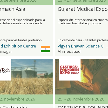
13. septiembre 2026
25. - 27. septiembre 2026
nmach Asia
Gujarat Medical Expo
ternacional especializada para la
Exposición internacional en cuanto
a de los cereales y la molienda
medicina, hospital, equipos de
gión asiática
laboratorio y atención sanitaria
únicamente para visitantes profesionales
d Exhibition Centre
Vigyan Bhavan Science City
inagar
Ahmedabad
22. noviembre 2026
25. - 28. noviembre 2026
n Tech India
CASTINGS & FOUNDR