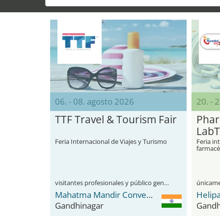
06. - 08. agosto 2026
20. - 
TTF Travel & Tourism Fair
Phar
LabT
Feria Internacional de Viajes y Turismo
Feria in
farmacé
nutracéu
laborat
visitantes profesionales y público general
Mahatma Mandir Convention Center
Helipa
Gandhinagar
Gandh