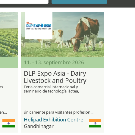
11. - 13. septiembre 2026
DLP Expo Asia - Dairy
Livestock and Poultry
Expo
as
Feria comercial internacional y
seminario de tecnología láctea,
ganadera y avícola
visitantes profesionales y público general
únicamente para visitantes profesionales
Helipad Exhibition Centre
Gandhinagar