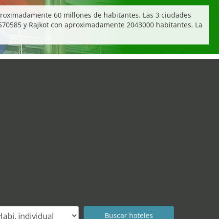
proximadamente 60 millones de habitantes. Las 3 ciudades
70585 y Rajkot con aproximadamente 2043000 habitantes. La