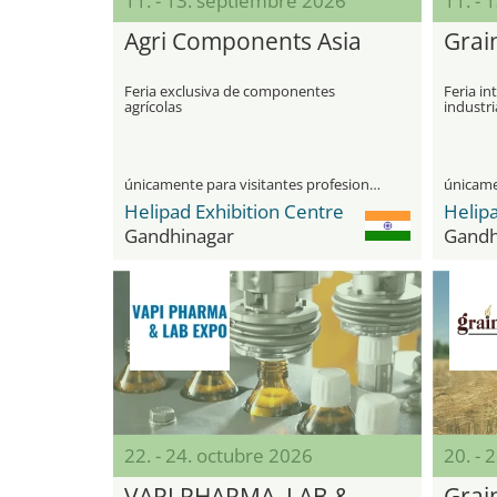
11. - 13. septiembre 2026
11. - 
Agri Components Asia
Grai
Feria exclusiva de componentes
Feria in
agrícolas
industri
en la re
únicamente para visitantes profesionales
Helipad Exhibition Centre
Helipa
Gandhinagar
Gandh
22. - 24. octubre 2026
20. - 
VAPI PHARMA, LAB &
Grai