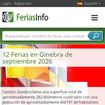
Login
Registrado
Español
Navega
toggle
Nombres de ferias
Países
Ciudades
Sectores de ferias
12 Ferias en Ginebra de
Sectores de proveedor de servicios
septiembre 2026
Cantón: Ginebra tiene una superficie total de
aproximadamente 282 kilómetros cuadrados con una
población de aproximadamente 468741 de habitantes.