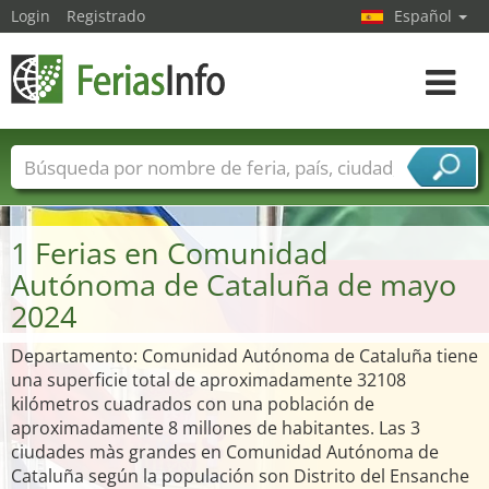
Login
Registrado
Español
Navega
toggle
Nombres de ferias
Países
Ciudades
Sectores de ferias
1 Ferias en Comunidad
Sectores de proveedor de servicios
Autónoma de Cataluña de mayo
2024
Departamento: Comunidad Autónoma de Cataluña tiene
una superficie total de aproximadamente 32108
kilómetros cuadrados con una población de
aproximadamente 8 millones de habitantes. Las 3
ciudades màs grandes en Comunidad Autónoma de
Cataluña según la populación son Distrito del Ensanche