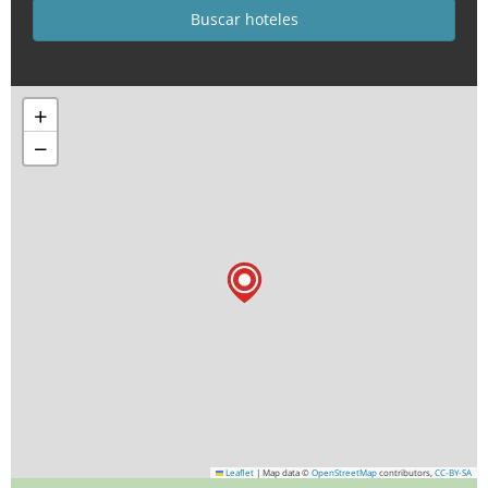
+
−
Leaflet
|
Map data ©
OpenStreetMap
contributors,
CC-BY-SA