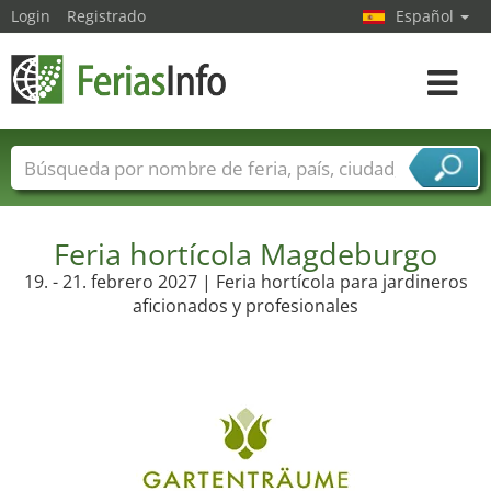
Login
Registrado
Español
Navega
toggle
Nombres de ferias
Países
Ciudades
Sectores de ferias
Sectores de proveedor de servicios
Feria hortícola Magdeburgo
19. - 21. febrero 2027 | Feria hortícola para jardineros
aficionados y profesionales