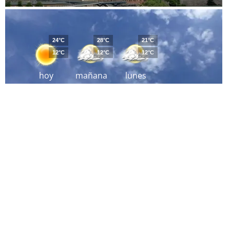
24°C
28°C
21°C
12°C
12°C
12°C
hoy
mañana
lunes