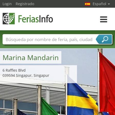
Login
Registrado
Español
Navega
toggle
Nombres de ferias
Países
Ciudades
Sectores de ferias
Marina Mandarin
Sectores de proveedor de servicios
6 Raffles Blvd
039594 Singapur, Singapur