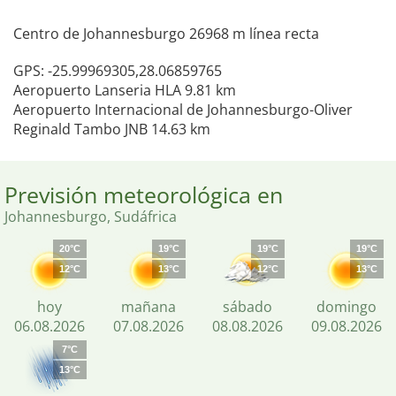
Centro de Johannesburgo 26968 m línea recta
GPS: -25.99969305,28.06859765
Aeropuerto Lanseria HLA 9.81 km
Aeropuerto Internacional de Johannesburgo-Oliver
Reginald Tambo JNB 14.63 km
Previsión meteorológica en
Johannesburgo, Sudáfrica
20°C
19°C
19°C
19°C
12°C
13°C
12°C
13°C
hoy
mañana
sábado
domingo
06.08.2026
07.08.2026
08.08.2026
09.08.2026
7°C
13°C