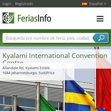
Login
Registrado
Español
Navega
toggle
Nombres de ferias
Países
Ciudades
Sectores de ferias
Kyalami International Convention
Sectores de proveedor de servicios
Centre
Allandale Rd, Kyalami Estate
1684 Johannesburgo, Sudáfrica