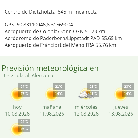
Centro de Dietzhölztal 545 m línea recta
GPS: 50.83110046,8.31569004
Aeropuerto de Colonia/Bonn CGN 51.23 km
Aeródromo de Paderborn/Lippstadt PAD 55.65 km
Aeropuerto de Fráncfort del Meno FRA 55.76 km
Previsión meteorológica en
Dietzhölztal, Alemania
24°C
21°C
21°C
23°C
17°C
14°C
11°C
14°C
hoy
mañana
miércoles
jueves
10.08.2026
11.08.2026
12.08.2026
13.08.2026
24°C
16°C