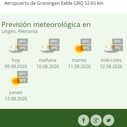
Aeropuerto de Groningen Eelde GRQ 52.65 km
Previsión meteorológica en
Lingen, Alemania
26°C
19°C
20°C
24°C
14°C
19°C
10°C
9°C
hoy
mañana
martes
miércoles
09.08.2026
10.08.2026
11.08.2026
12.08.2026
30°C
15°C
jueves
13.08.2026