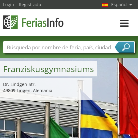
Login
Registrado
Español
Navega
toggle
Nombres de ferias
Países
Ciudades
Sectores de ferias
Franziskusgymnasiums
Sectores de proveedor de servicios
Dr. Lindgen-Str.
49809 Lingen, Alemania