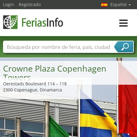
Login
Registrado
Español
Navega
toggle
Nombres de ferias
Países
Ciudades
Sectores de ferias
Crowne Plaza Copenhagen
Sectores de proveedor de servicios
Towers
Oerestads Boulevard 114 – 118
2300 Copenague, Dinamarca