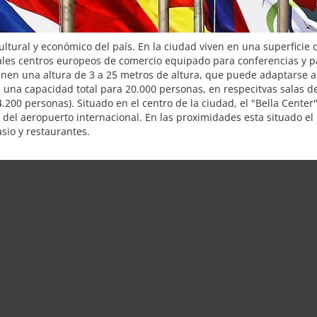
ultural y económico del país. En la ciudad viven en una superfici
pales centros europeos de comercio equipado para conferencias y p
nen una altura de 3 a 25 metros de altura, que puede adaptarse a 
n una capacidad total para 20.000 personas, en respecitvas salas d
200 personas). Situado en el centro de la ciudad, el "Bella Center"
 del aeropuerto internacional. En las proximidades esta situado el
sio y restaurantes.