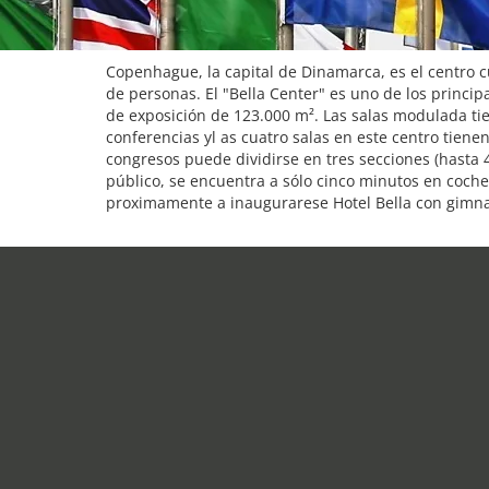
Copenhague, la capital de Dinamarca, es el centro c
de personas. El "Bella Center" es uno de los princi
de exposición de 123.000 m². Las salas modulada tie
conferencias yl as cuatro salas en este centro tiene
congresos puede dividirse en tres secciones (hasta 4.
público, se encuentra a sólo cinco minutos en coche
proximamente a inaugurarese Hotel Bella con gimna