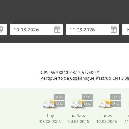
GPS: 55.63840103,12.57740021
Aeropuerto de Copenhague-Kastrup CPH 3.3
20°C
19°C
17°C
12°C
16°C
18°C
hoy
mañana
lunes
08.08.2026
09.08.2026
10.08.2026
11