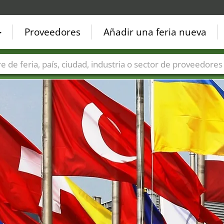
Proveedores
Añadir una feria nueva
Países
Ciudades
Sectores de ferias
Sectores de prove