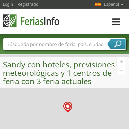
Login
Registrado
Español
Navega
toggle
Nombres de ferias
Países
Ciudades
Sectores de ferias
+
Sandy con hoteles, previsiones
Sectores de proveedor de servicios
−
meteorológicas y 1 centros de
feria con 3 feria actuales