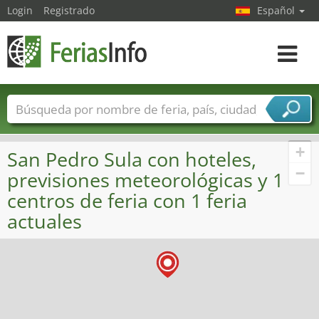
Login
Registrado
Español
Navega
toggle
Nombres de ferias
Países
Ciudades
Sectores de ferias
+
San Pedro Sula con hoteles,
Sectores de proveedor de servicios
−
previsiones meteorológicas y 1
centros de feria con 1 feria
actuales