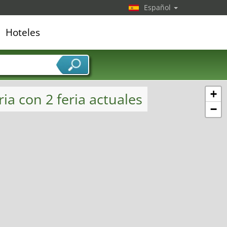
Español
Hoteles
edor de servicios
+
ia con 2 feria actuales
−