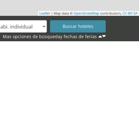
Leaflet
| Map data ©
OpenStreetMap
contributors,
CC-BY-SA
Mas opciones de búsqueday fechas de ferias