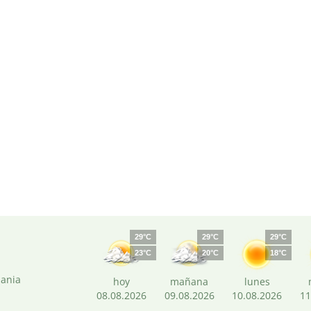
29°C
29°C
29°C
23°C
20°C
18°C
mania
hoy
mañana
lunes
08.08.2026
09.08.2026
10.08.2026
11