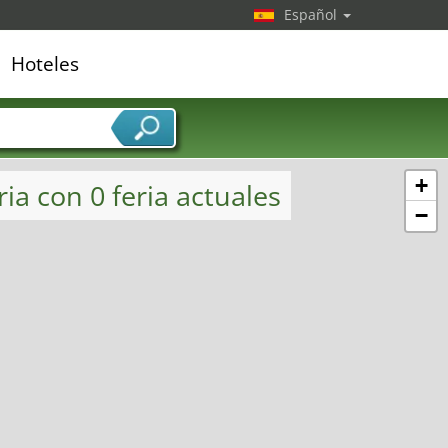
Español
Hoteles
edor de servicios
+
ia con 0 feria actuales
−