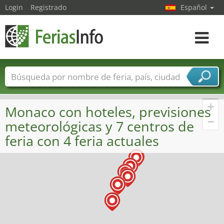
Login
Registrado
Español
Navega
toggle
Nombres de ferias
Países
Ciudades
Sectores de ferias
+
Monaco con hoteles, previsiones
Sectores de proveedor de servicios
−
meteorológicas y 7 centros de
feria con 4 feria actuales