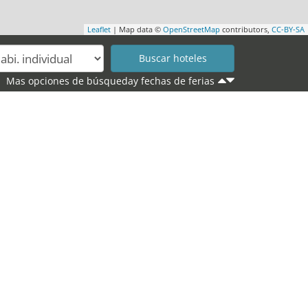
Leaflet
| Map data ©
OpenStreetMap
contributors,
CC-BY-SA
Mas opciones de búsqueday fechas de ferias