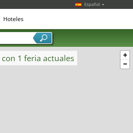
Español
Hoteles
edor de servicios
+
 con 1 feria actuales
−