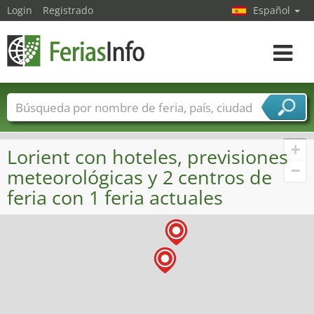
Login
Registrado
Español
Navega
toggle
Nombres de ferias
Países
Ciudades
Sectores de ferias
+
Lorient con hoteles, previsiones
Sectores de proveedor de servicios
−
meteorológicas y 2 centros de
feria con 1 feria actuales