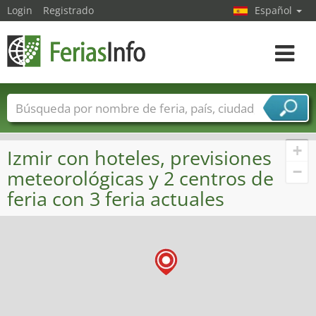
Login
Registrado
Español
Navega
toggle
Nombres de ferias
Países
Ciudades
Sectores de ferias
+
Izmir con hoteles, previsiones
Sectores de proveedor de servicios
−
meteorológicas y 2 centros de
feria con 3 feria actuales