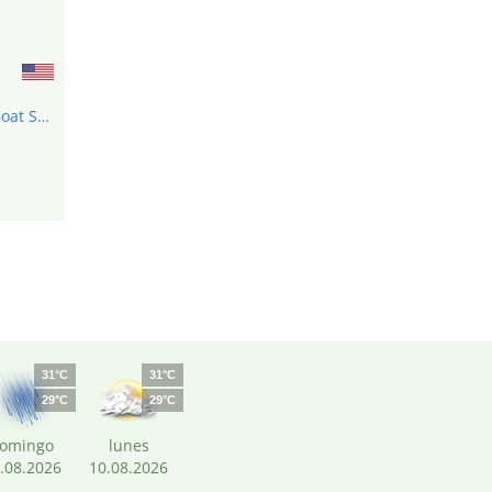
Fort Lauderdale International Boat Show
31°C
31°C
29°C
29°C
omingo
lunes
.08.2026
10.08.2026