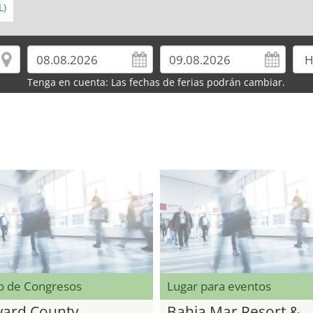
L)
Tenga en cuenta: Las fechas de ferias podrán cambiar.
o de Congresos
Lugar para eventos
ard County
Bahia Mar Resort &