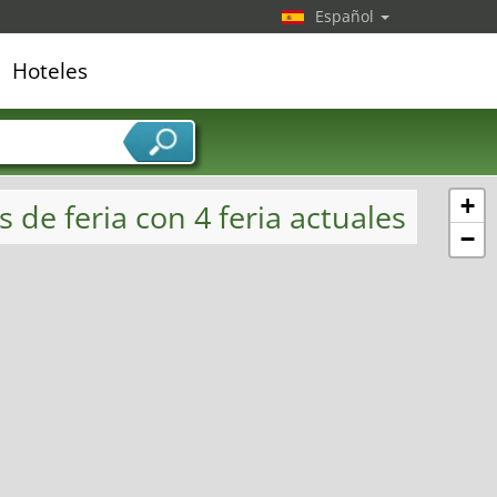
Español
Hoteles
edor de servicios
+
 de feria con 4 feria actuales
−