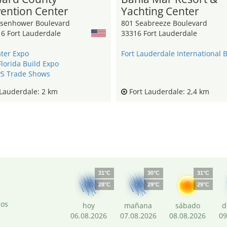
ention Center
Yachting Center
isenhower Boulevard
801 Seabreeze Boulevard
16 Fort Lauderdale
33316 Fort Lauderdale
ter Expo
lorida Build Expo
S Trade Shows
Lauderdale: 2 km
Fort Lauderdale: 2,4 km
31°C
30°C
31°C
28°C
29°C
29°C
dos
hoy
mañana
sábado
d
06.08.2026
07.08.2026
08.08.2026
09