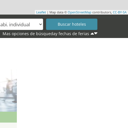
Leaflet
| Map data ©
OpenStreetMap
contributors,
CC-BY-SA
Mas opciones de búsqueday fechas de ferias