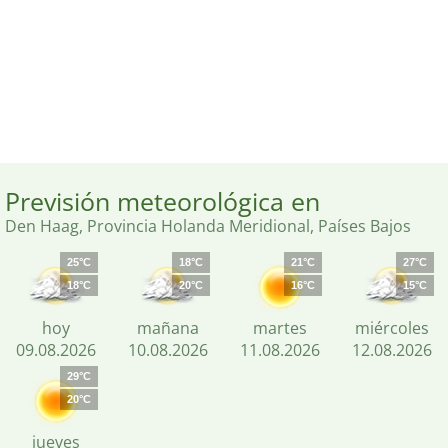
Previsión meteorológica en
Den Haag, Provincia Holanda Meridional, Países Bajos
25°C
18°C
21°C
27°C
18°C
20°C
16°C
15°C
hoy
mañana
martes
miércoles
09.08.2026
10.08.2026
11.08.2026
12.08.2026
29°C
20°C
jueves