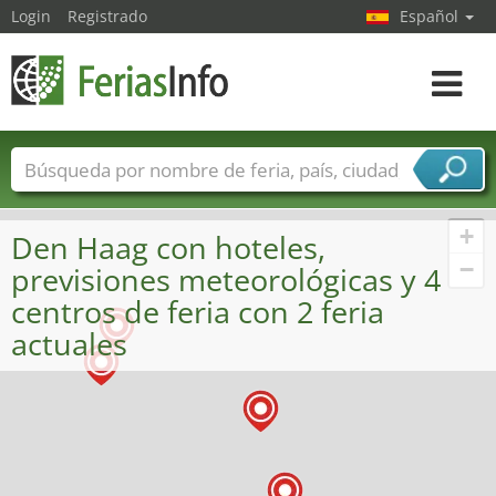
Login
Registrado
Español
Navega
toggle
Nombres de ferias
Países
Ciudades
Sectores de ferias
+
Den Haag con hoteles,
Sectores de proveedor de servicios
−
previsiones meteorológicas y 4
centros de feria con 2 feria
actuales