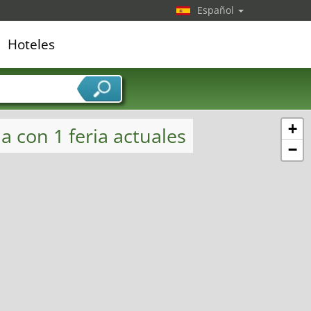
Español
Hoteles
edor de servicios
+
a con 1 feria actuales
−