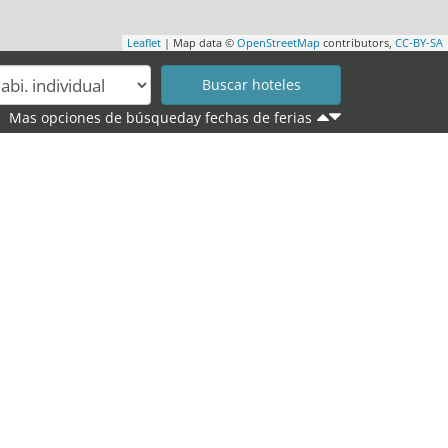
Leaflet
| Map data ©
OpenStreetMap
contributors,
CC-BY-SA
Mas opciones de búsqueday fechas de ferias