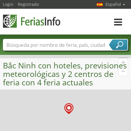
Login
Registrado
Español
Navega
toggle
Nombres de ferias
Países
Ciudades
Sectores de ferias
+
Bắc Ninh con hoteles, previsiones
Sectores de proveedor de servicios
−
meteorológicas y 2 centros de
feria con 4 feria actuales