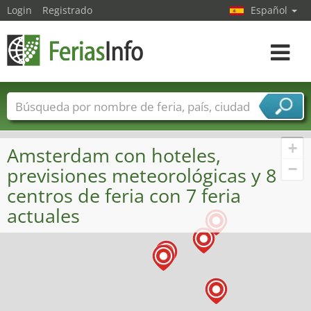
Login
Registrado
Español
Navega
toggle
Nombres de ferias
Países
Ciudades
Sectores de ferias
+
Amsterdam con hoteles,
Sectores de proveedor de servicios
−
previsiones meteorológicas y 8
centros de feria con 7 feria
actuales