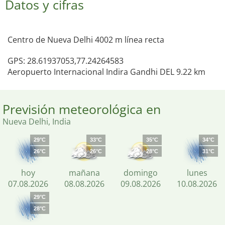
Datos y cifras
Centro de Nueva Delhi 4002 m línea recta
GPS: 28.61937053,77.24264583
Aeropuerto Internacional Indira Gandhi DEL 9.22 km
Previsión meteorológica en
Nueva Delhi, India
29°C
33°C
35°C
34°C
26°C
26°C
28°C
31°C
hoy
mañana
domingo
lunes
07.08.2026
08.08.2026
09.08.2026
10.08.2026
29°C
28°C