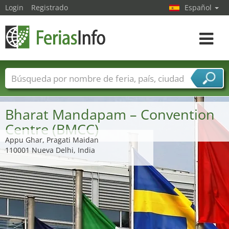
Login
Registrado
Español
Navega
toggle
Nombres de ferias
Países
Ciudades
Sectores de ferias
Bharat Mandapam – Convention
Sectores de proveedor de servicios
Centre (BMCC)
Appu Ghar, Pragati Maidan
110001 Nueva Delhi, India