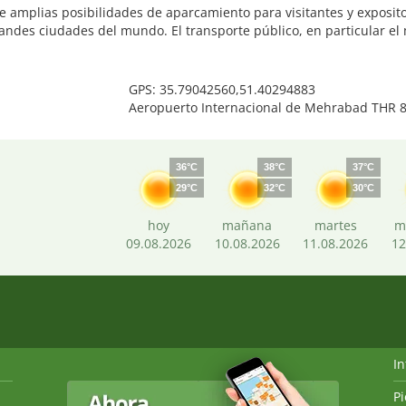
ce amplias posibilidades de aparcamiento para visitantes y exposi
andes ciudades del mundo. El transporte público, en particular el 
GPS: 35.79042560,51.40294883
Aeropuerto Internacional de Mehrabad THR 
36°C
38°C
37°C
29°C
32°C
30°C
hoy
mañana
martes
m
09.08.2026
10.08.2026
11.08.2026
12
I
P