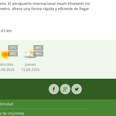
tores. El aeropuerto internacional Imam Khomeini no
metro, ofrece una forma rápida y eficiente de llegar
8.61 km
37°C
38°C
30°C
30°C
iércoles
jueves
.08.2026
13.08.2026
ntimidad
ie de imprenta