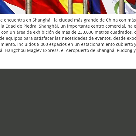
se encuentra en Shanghái, la ciudad más grande de China con más 
 la Edad de Piedra. Shanghái, un importante centro comercial, ha 
 con un área de exhibición de más de 230.000 metros cuadrados, div
e equipos para satisfacer las necesidades de eventos, desde exposi
miento, incluidos 8.000 espacios en un estacionamiento cubierto y
ghái-Hangzhou Maglev Express, el Aeropuerto de Shanghái Pudong y