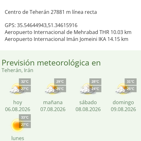
Centro de Teherán 27881 m línea recta
GPS: 35.54644943,51.34615916
Aeropuerto Internacional de Mehrabad THR 10.03 km
Aeropuerto Internacional Imán Jomeini IKA 14.15 km
Previsión meteorológica en
Teherán, Irán
32°C
29°C
28°C
31°C
27°C
25°C
24°C
25°C
hoy
mañana
sábado
domingo
06.08.2026
07.08.2026
08.08.2026
09.08.2026
33°C
27°C
lunes