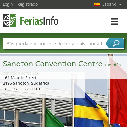
Login
Registrado
Español
Navega
toggle
Nombres de ferias
Países
Ciudades
Sectores de ferias
Sandton Convention Centre
Sectores de proveedor de servicios
También
conocido como
SCC
161 Maude Street
2196 Sandton, Sudáfrica
Tel: +27 11 779 0000