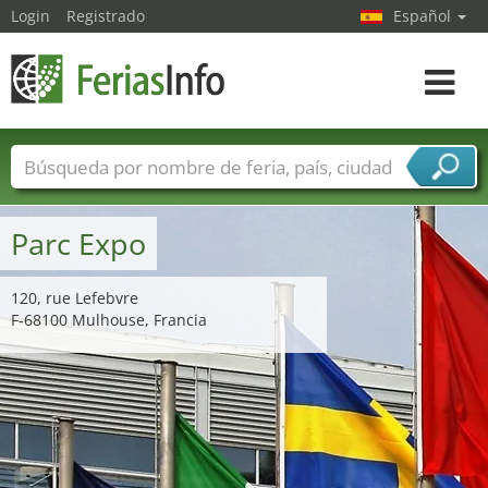
Login
Registrado
Español
Navega
toggle
Nombres de ferias
Países
Ciudades
Sectores de ferias
Parc Expo
Sectores de proveedor de servicios
120, rue Lefebvre
F-68100 Mulhouse, Francia