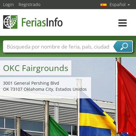
Login
Registrado
Español
Navega
toggle
Nombres de ferias
Países
Ciudades
Sectores de ferias
OKC Fairgrounds
Sectores de proveedor de servicios
3001 General Pershing Blvd
OK 73107 Oklahoma City, Estados Unidos