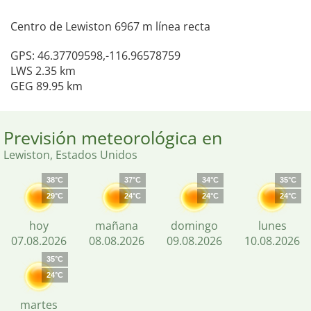
Centro de Lewiston 6967 m línea recta
GPS: 46.37709598,-116.96578759
LWS 2.35 km
GEG 89.95 km
Previsión meteorológica en
Lewiston, Estados Unidos
38°C
37°C
34°C
35°C
29°C
24°C
24°C
24°C
hoy
mañana
domingo
lunes
07.08.2026
08.08.2026
09.08.2026
10.08.2026
35°C
24°C
martes