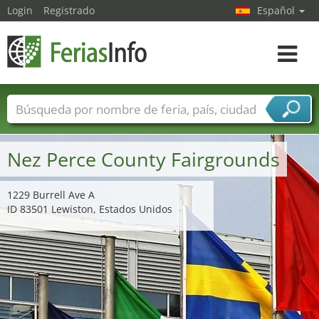
Login
Registrado
Español
Navega
toggle
Nombres de ferias
Países
Ciudades
Sectores de ferias
Nez Perce County Fairgrounds
Sectores de proveedor de servicios
1229 Burrell Ave A
ID 83501 Lewiston, Estados Unidos