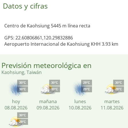
Datos y cifras
Centro de Kaohsiung 5445 m línea recta
GPS: 22.60806861,120.29832886
Aeropuerto Internacional de Kaohsiung KHH 3.93 km
Previsión meteorológica en
Kaohsiung, Taiwán
30°C
30°C
29°C
30°C
30°C
30°C
29°C
29°C
hoy
mañana
lunes
martes
08.08.2026
09.08.2026
10.08.2026
11.08.2026
30°C
29°C