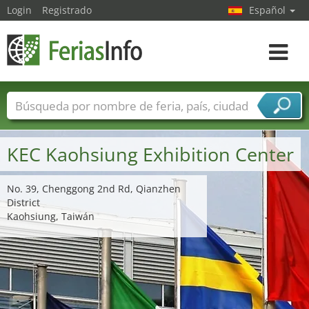
Login
Registrado
Español
Navega
toggle
Nombres de ferias
Países
Ciudades
Sectores de ferias
KEC Kaohsiung Exhibition Center
Sectores de proveedor de servicios
No. 39, Chenggong 2nd Rd, Qianzhen
District
Kaohsiung, Taiwán