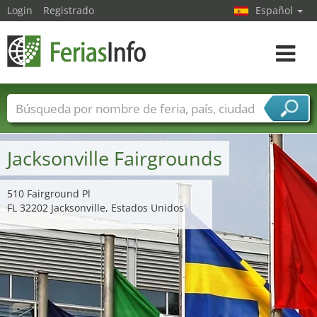
Login
Registrado
Español
Navega
toggle
Nombres de ferias
Países
Ciudades
Sectores de ferias
Jacksonville Fairgrounds
Sectores de proveedor de servicios
510 Fairground Pl
FL 32202 Jacksonville, Estados Unidos