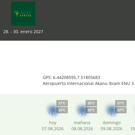
28. - 30. enero 2027
GPS: 6.44208595,7.51805683
Aeropuerto Internacional Akanu Ibiam ENU 3
27°C
25°C
27°C
22°C
22°C
22°C
hoy
mañana
domingo
07.08.2026
08.08.2026
09.08.2026
10