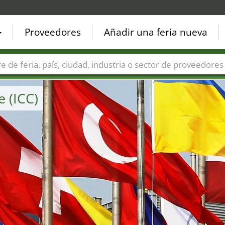
Proveedores
Añadir una feria nueva
Países
Ciudades
Sectores de ferias
Sectores de prove
 (ICC)