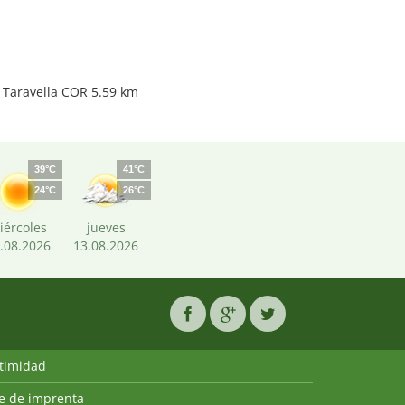
 Taravella COR 5.59 km
39°C
41°C
24°C
26°C
iércoles
jueves
.08.2026
13.08.2026
ntimidad
ie de imprenta