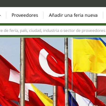
Proveedores
Añadir una feria nueva
Países
Ciudades
Sectores de ferias
Sectores de prove