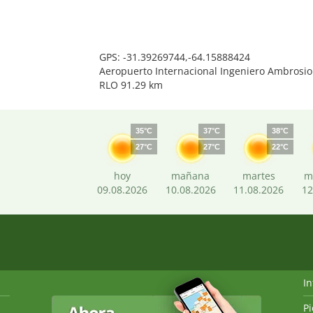
GPS: -31.39269744,-64.15888424
Aeropuerto Internacional Ingeniero Ambrosio
RLO 91.29 km
35°C
37°C
38°C
27°C
27°C
22°C
hoy
mañana
martes
m
09.08.2026
10.08.2026
11.08.2026
12
I
P