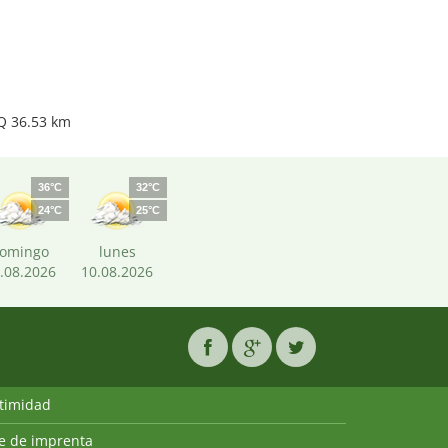
Q 36.53 km
36°C
32°C
24°C
25°C
omingo
lunes
.08.2026
10.08.2026
ntimidad
ie de imprenta