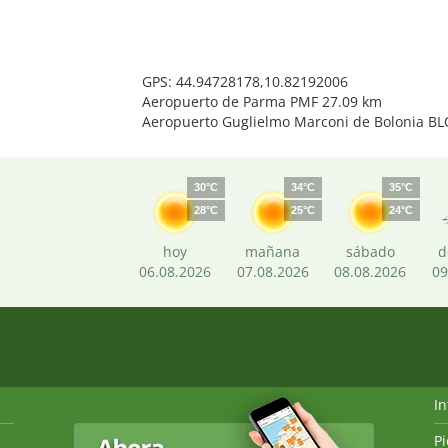
GPS: 44.94728178,10.82192006
Aeropuerto de Parma PMF 27.09 km
Aeropuerto Guglielmo Marconi de Bolonia BL
30°C
34°C
35°C
28°C
25°C
24°C
hoy
mañana
sábado
d
06.08.2026
07.08.2026
08.08.2026
09
I
P