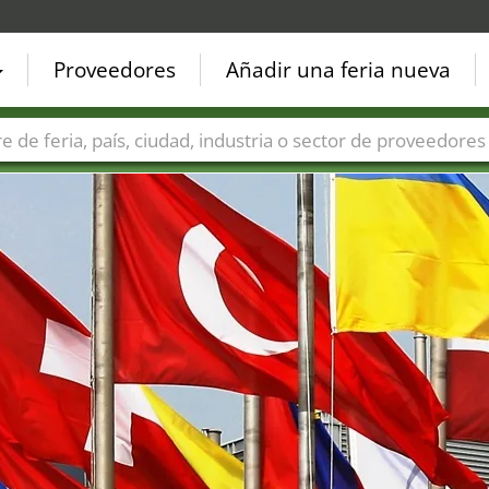
Proveedores
Añadir una feria nueva
Países
Ciudades
Sectores de ferias
Sectores de prove