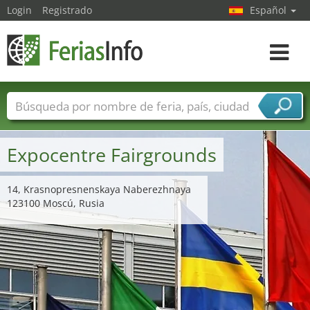
Login
Registrado
Español
Navega
toggle
Nombres de ferias
Países
Ciudades
Sectores de ferias
Expocentre Fairgrounds
Sectores de proveedor de servicios
14, Krasnopresnenskaya Naberezhnaya
123100 Moscú, Rusia