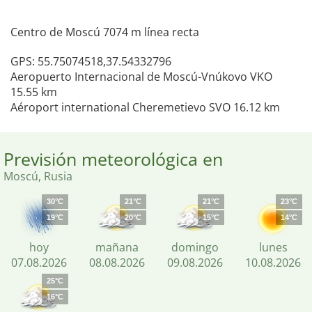
Centro de Moscú 7074 m línea recta
GPS: 55.75074518,37.54332796
Aeropuerto Internacional de Moscú-Vnúkovo VKO
15.55 km
Aéroport international Cheremetievo SVO 16.12 km
Previsión meteorológica en
Moscú, Rusia
30°C
21°C
21°C
23°C
19°C
20°C
15°C
14°C
hoy
mañana
domingo
lunes
07.08.2026
08.08.2026
09.08.2026
10.08.2026
25°C
16°C