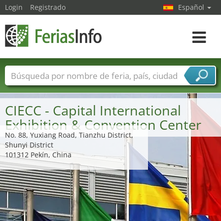
Login
Registrado
Español
Navega
toggle
Nombres de ferias
Países
Ciudades
Sectores de ferias
CIECC - Capital International
Sectores de proveedor de servicios
Exhibition & Convention Center
No. 88, Yuxiang Road, Tianzhu District,
Shunyi District
101312 Pekín, China