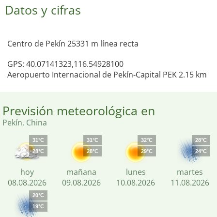
Datos y cifras
Centro de Pekín 25331 m línea recta
GPS: 40.07141323,116.54928100
Aeropuerto Internacional de Pekín-Capital PEK 2.15 km
Previsión meteorológica en
Pekín, China
31°C
31°C
32°C
28°C
28°C
28°C
29°C
24°C
hoy
mañana
lunes
martes
08.08.2026
09.08.2026
10.08.2026
11.08.2026
20°C
19°C