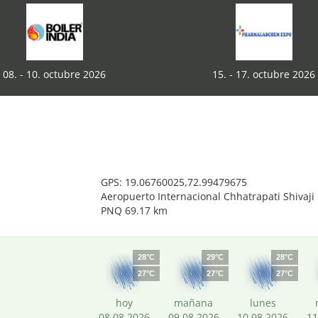
08. - 10. octubre 2026
15. - 17. octubre 2026
GPS: 19.06760025,72.99479675
Aeropuerto Internacional Chhatrapati Shivaj
PNQ 69.17 km
28°C
29°C
28°C
27°C
27°C
27°C
hoy
mañana
lunes
08.08.2026
09.08.2026
10.08.2026
11