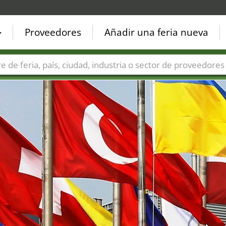
Proveedores
Añadir una feria nueva
Países
Ciudades
Sectores de ferias
Sectores de prove