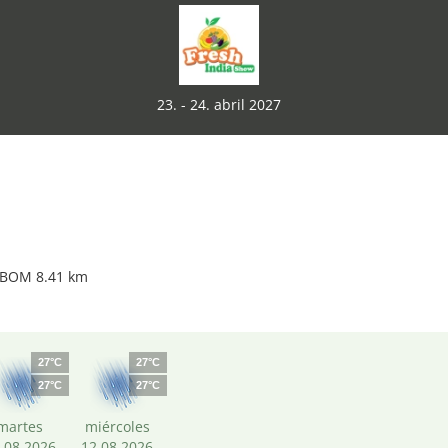
23. - 24. abril 2027
i BOM 8.41 km
27°C
27°C
27°C
27°C
martes
miércoles
.08.2026
12.08.2026