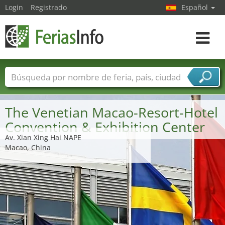
Login
Registrado
Español
Navega
toggle
Nombres de ferias
Países
Ciudades
Sectores de ferias
The Venetian Macao-Resort-Hotel
Sectores de proveedor de servicios
Convention & Exhibition Center
Av. Xian Xing Hai NAPE
Macao, China