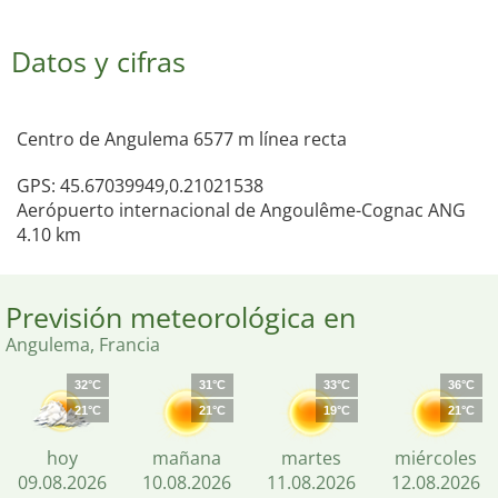
Datos y cifras
Centro de Angulema 6577 m línea recta
GPS: 45.67039949,0.21021538
Aerópuerto internacional de Angoulême-Cognac ANG
4.10 km
Previsión meteorológica en
Angulema, Francia
32°C
31°C
33°C
36°C
21°C
21°C
19°C
21°C
hoy
mañana
martes
miércoles
09.08.2026
10.08.2026
11.08.2026
12.08.2026