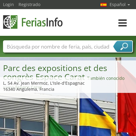
Login
Registrado
Español
Navega
toggle
Nombres de ferias
Países
Ciudades
Sectores de ferias
Parc des expositions et des
Sectores de proveedor de servicios
congrès Espace Carat
También conocido
L, 54 Av. Jean Mermoz, L'Isle-d'Espagnac
como
Espace Carat
16340 Angulema, Francia