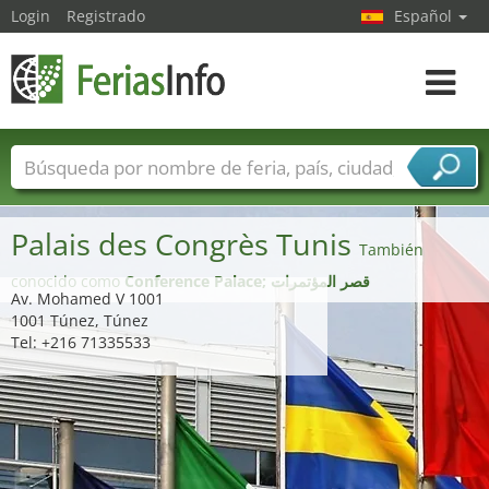
Login
Registrado
Español
Navega
toggle
Nombres de ferias
Países
Ciudades
Sectores de ferias
Palais des Congrès Tunis
Sectores de proveedor de servicios
También
conocido como
Conference Palace; قصر المؤتمرات
Av. Mohamed V 1001
1001 Túnez, Túnez
Tel: +216 71335533