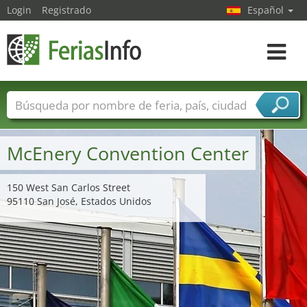
Login
Registrado
Español
Navega
toggle
Nombres de ferias
Países
Ciudades
Sectores de ferias
McEnery Convention Center
Sectores de proveedor de servicios
150 West San Carlos Street
95110 San José, Estados Unidos