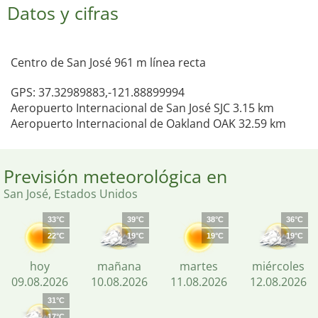
Datos y cifras
Centro de San José 961 m línea recta
GPS: 37.32989883,-121.88899994
Aeropuerto Internacional de San José SJC 3.15 km
Aeropuerto Internacional de Oakland OAK 32.59 km
Previsión meteorológica en
San José, Estados Unidos
33°C
39°C
38°C
36°C
22°C
19°C
19°C
19°C
hoy
mañana
martes
miércoles
09.08.2026
10.08.2026
11.08.2026
12.08.2026
31°C
17°C