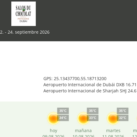
2. - 24. septiembre 2026
GPS: 25.13437700,55.18713200
Aeropuerto Internacional de Dubái DXB 16.7
Aeropuerto Internacional de Sharjah SHJ 24.
35°C
35°C
35°C
34°C
33°C
32°C
hoy
mañana
martes
m
09.08.2026
10.08.2026
11.08.2026
12