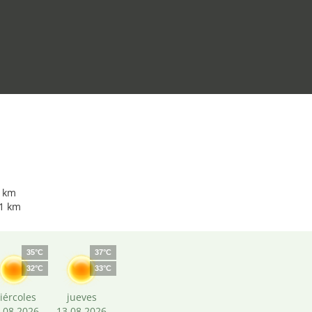
1 km
61 km
35°C
37°C
32°C
33°C
iércoles
jueves
.08.2026
13.08.2026