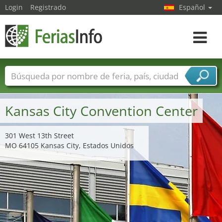
Login
Registrado
Español
Navega
toggle
Nombres de ferias
Países
Ciudades
Sectores de ferias
Kansas City Convention Center
Sectores de proveedor de servicios
301 West 13th Street
MO 64105 Kansas City, Estados Unidos