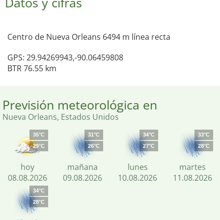
Datos y cifras
Centro de Nueva Orleans 6494 m línea recta
GPS: 29.94269943,-90.06459808
BTR 76.55 km
Previsión meteorológica en
Nueva Orleans, Estados Unidos
35°C
31°C
34°C
33°C
29°C
26°C
27°C
28°C
hoy
mañana
lunes
martes
08.08.2026
09.08.2026
10.08.2026
11.08.2026
34°C
28°C