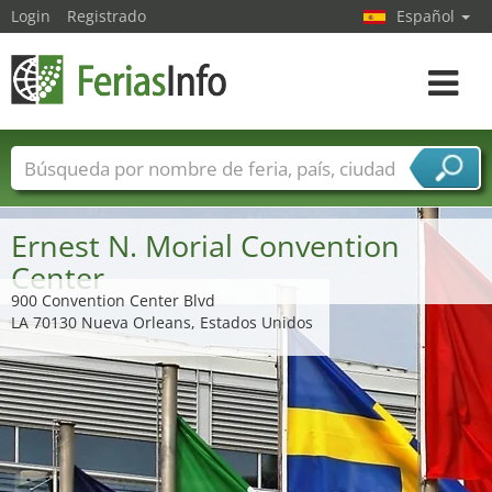
Login
Registrado
Español
Navega
toggle
Nombres de ferias
Países
Ciudades
Sectores de ferias
Ernest N. Morial Convention
Sectores de proveedor de servicios
Center
900 Convention Center Blvd
LA 70130 Nueva Orleans, Estados Unidos