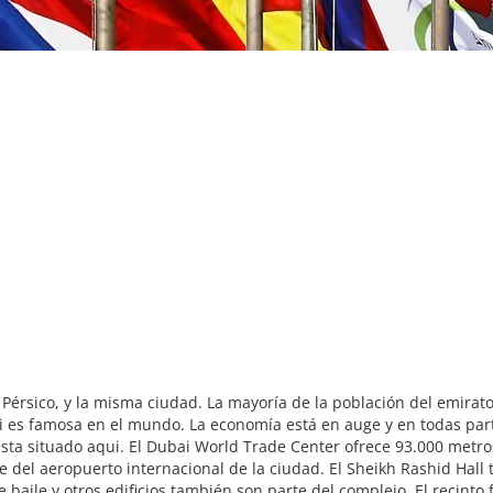
Pérsico, y la misma ciudad. La mayoría de la población del emirato, 
i es famosa en el mundo. La economía está en auge y en todas part
 esta situado aqui. El Dubai World Trade Center ofrece 93.000 met
e del aeropuerto internacional de la ciudad. El Sheikh Rashid Hall 
baile y otros edificios también son parte del complejo. El recinto f