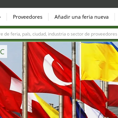
Proveedores
Añadir una feria nueva
Países
Ciudades
Sectores de ferias
Sectores de prove
TC