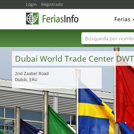
Login
Registrado
Ferias
Nombres de ferias
Dubai World Trade Center DW
2nd Zaabel Road
Dubái, EÁU