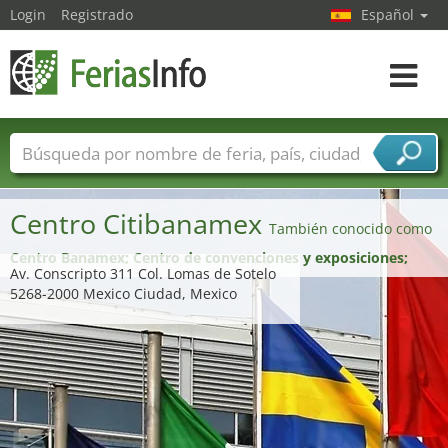
Login
Registrado
Español
Navega
toggle
Nombres de ferias
Países
Ciudades
Sectores de ferias
Centro Citibanamex
Sectores de proveedor de servicios
También conocido como
Centro Banamex; Centro de convenciones y exposiciones;
Av. Conscripto 311 Col. Lomas de Sotelo
5268-2000 Mexico Ciudad, Mexico